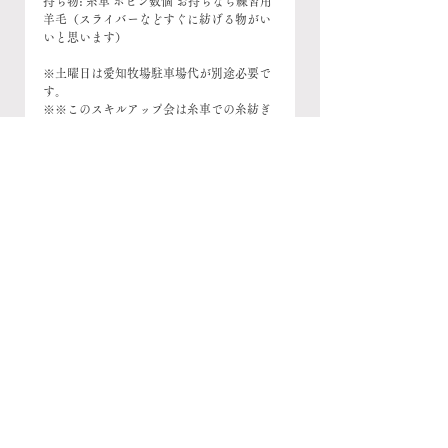
持ち物: 糸車 ボビン数個 お持ちなら練習用
羊毛（スライバーなどすぐに紡げる物がい
いと思います）
※土曜日は愛知牧場駐車場代が別途必要で
す。
※※このスキルアップ会は糸車での糸紡ぎ
をしている方へ向けた内容です。初めての
方は参加できません。ご了承ください。
※※※練習用羊毛はかなのいとでも用意し
ていきます。愛知牧場のかなでちゃんの原
毛バッツも紡いでみましょう！
◼️参加希望の方は『かなのいと』へご連絡
をお願いします。
kananoito@outlook.com
ワークショップ
ブログ
糸紡ぎ
手つむぎ毛糸屋 かなのいと