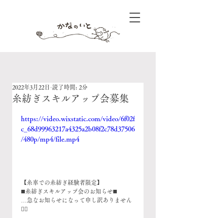
2022年3月22日
読了時間: 2分
糸紡ぎスキルアップ会募集
https://video.wixstatic.com/video/6f02f
c_68d99963217a4325a2b08f2c78d37506
/480p/mp4/file.mp4
【糸車での糸紡ぎ経験者限定】
◼️糸紡ぎスキルアップ会のお知らせ◼️
…急なお知らせになって申し訳ありません
🙇‍♀️