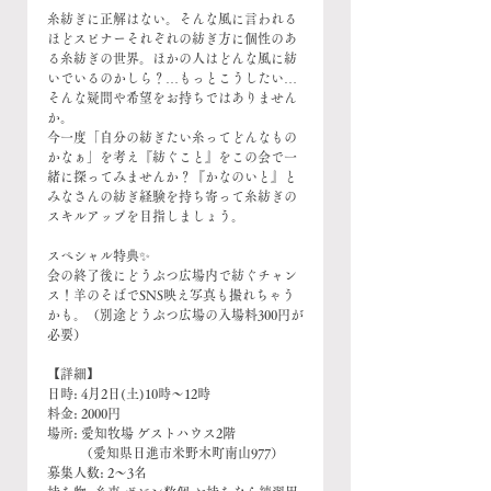
糸紡ぎに正解はない。そんな風に言われる
ほどスピナーそれぞれの紡ぎ方に個性のあ
る糸紡ぎの世界。ほかの人はどんな風に紡
いでいるのかしら？…もっとこうしたい…
そんな疑問や希望をお持ちではありません
か。
今一度「自分の紡ぎたい糸ってどんなもの
かなぁ」を考え『紡ぐこと』をこの会で一
緒に探ってみませんか？『かなのいと』と
みなさんの紡ぎ経験を持ち寄って糸紡ぎの
スキルアップを目指しましょう。
スペシャル特典✨
会の終了後にどうぶつ広場内で紡ぐチャン
ス！羊のそばでSNS映え写真も撮れちゃう
かも。（別途どうぶつ広場の入場料300円が
必要）
【詳細】
日時: 4月2日(土)10時〜12時
料金: 2000円
場所: 愛知牧場 ゲストハウス2階
          （愛知県日進市米野木町南山977）
募集人数: 2〜3名