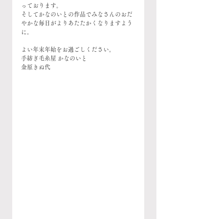
っております。
そしてかなのいとの作品でみなさんのおだ
やかな毎日がよりあたたかくなりますよう
に。
よい年末年始をお過ごしください。
手紡ぎ毛糸屋 かなのいと
金原きぬ代