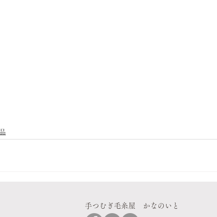
品
手つむぎ毛糸屋 かなのいと