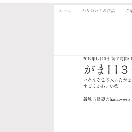
ホーム
かなのいとの作品
ご
2019年1月10日
読了時間: 
がま口３
いろんな色の入ったがま
すごくかわいい😍
新城市長篠のhanaswee