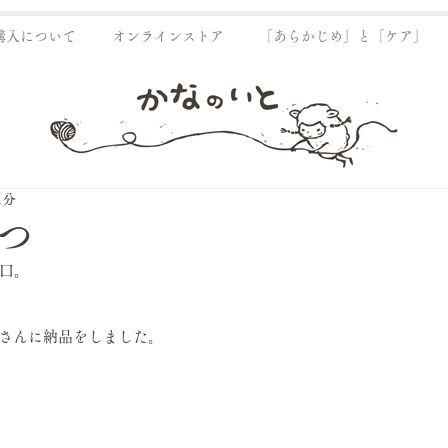
購入について
オンラインストア
「あらかじめ」と「ケア」
1分
つ
口。
ts さんに納品をしました。