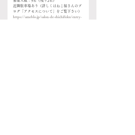
募集人数：5名（残り2名）
近隣駐車場あり（詳しくはねこ福さんのブ
ログ「アクセスについて」をご覧下さい）
https://ameblo.jp/salon-de-shichifuku/entry-
12231976387.html
申込先：「かなのいと」DMへメッセージ
をお願いします @kanano_ito
※今回のワークショップのテーマは
「リストウォーマーを題材にノールビンド
ニングの基礎を学ぶ」です（基礎を学ぶこ
とを目的にし、時間内の作品の完成は目標
にしません）。
ワークショップ
お知らせ
ノールビンドニング
手つむぎ毛糸屋 かなのいと