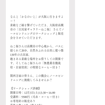
なんと「かなのいと」が大阪に行きますよ
ー！
素敵なご縁を繋げていただき、大阪府高槻
市の「古民家ギャラリーねこ福」 さんでノ
ールビンドニングのワークショップと販売
会をさせていただきます。
ねこ福さんは高槻市の中心地から、バスに
揺られて20分。自然あふれる山里に建つ築
130年の古民家。
趣きある素敵な場所をお借りしての開催で
す。そしてねこ福さんの「無農薬有機栽
培・自家焙煎」の特別なコーヒー付き！
関西方面の皆さん、この機会にノールビン
ドニングに挑戦してみませんか？
【ワークショップ詳細】
開催日時：12月3日(土)13:30〜16:00
受講料：5500円（毛糸・コーヒー付き）
※専用針の販売あり