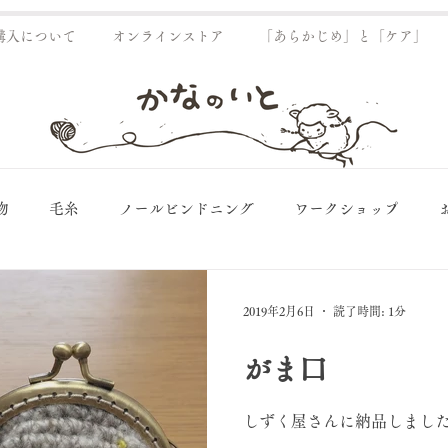
購入について
オンラインストア
「あらかじめ」と「ケア」
物
毛糸
ノールビンドニング
ワークショップ
糸紡ぎ
染め
納品
2019年2月6日
読了時間: 1分
がま口
しずく屋さんに納品しまし