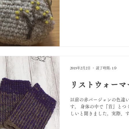
2019年2月2日
読了時間: 1分
リストウォーマ
以前の赤バージョンの色違い
す。 身体の中で『首』とつ
しいと聞きました。実際、
寒さラストスパートという
さんに納品しました。