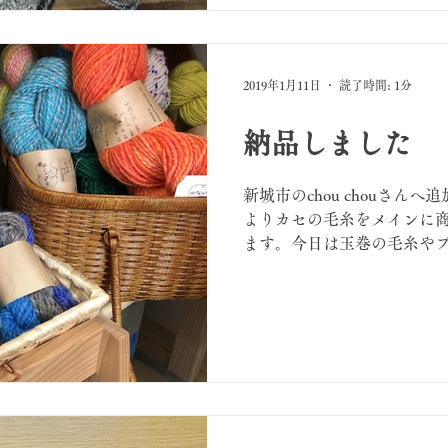
2019年1月11日
読了時間: 1分
納品しました
新城市のchou chouさん
よりカセの毛糸をメインに
ます。今日は玉巻の毛糸やブ
毛の種類、染め方、紡ぎ方
す。何を作ってあげたらそ
れるのか…...