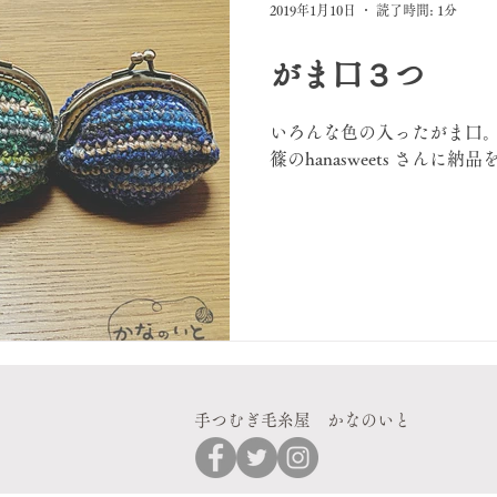
2019年1月10日
読了時間: 1分
がま口３つ
いろんな色の入ったがま口。 
篠のhanasweets さんに納
手つむぎ毛糸屋 かなのいと